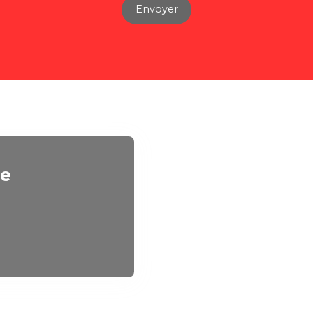
Envoyer
re