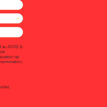
 au RGPD. Si
oie
pposition au
consommation,
uillez