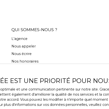
QUI SOMMES-NOUS ?
L'agence
Nous appeler
Nous écrire
Nos honoraires
VÉE EST UNE PRIORITÉ POUR NOU
ce optimale et une communication pertinente sur notre site. Gra
ttent également d'améliorer la qualité de nos services et la conv
re accord. Vous pouvez les modifier à n'importe quel moment via
30 rue Gambetta 14800
r plus d'informations sur vos données personnelles, veuillez con