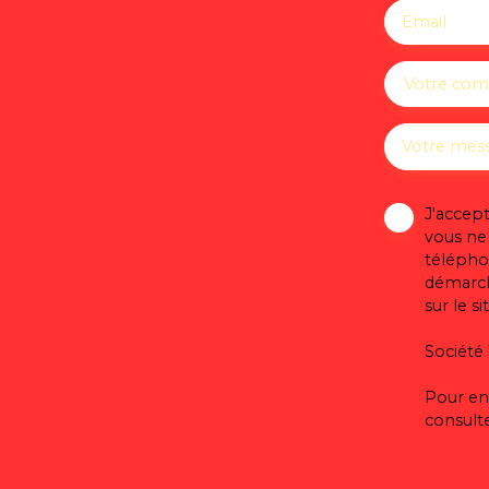
Email
Votre co
Votre mes
J'accep
vous ne
téléphon
démarch
sur le s
Société 
Pour en 
consult