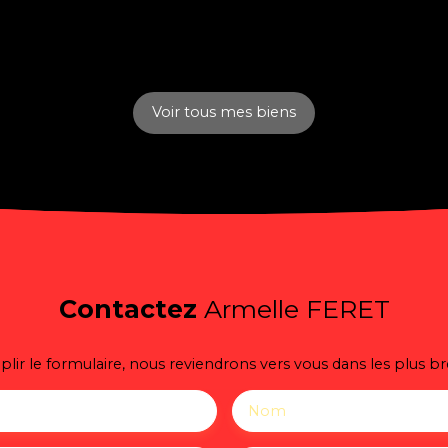
Voir tous mes biens
Contactez
Armelle FERET
lir le formulaire, nous reviendrons vers vous dans les plus bre
Nom