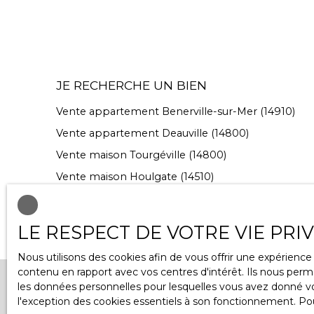
JE RECHERCHE UN BIEN
Vente appartement Benerville-sur-Mer (14910)
Vente appartement Deauville (14800)
Vente maison Tourgéville (14800)
Vente maison Houlgate (14510)
Vente maison Deauville (14800)
Vente maison Englesqueville-en-Auge (14800)
LE RESPECT DE VOTRE VIE PRI
Nous utilisons des cookies afin de vous offrir une expérien
contenu en rapport avec vos centres d'intérêt. Ils nous perme
les données personnelles pour lesquelles vous avez donné vot
+33 2 31 81 54 56
l'exception des cookies essentiels à son fonctionnement. Pou