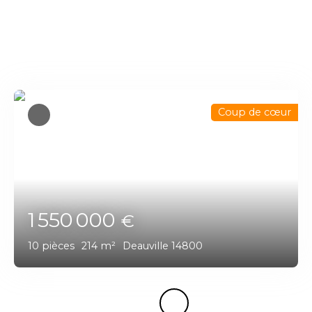
Vous apprécierez
également
Coup de cœur
1 550 000
€
10
pièces
214
m²
Deauville 14800