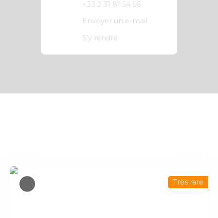
+33 2 31 81 54 56
Envoyer un e-mail
S'y rendre
Vous apprécierez
également
Très rare