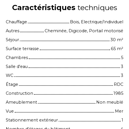
Caractéristiques
techniques
Chauffage
Bois, Electrique/Individuel
Autres
Cheminée, Digicode, Portail motorisé
Séjour
30
m²
Surface terrasse
65
m²
Chambres
5
Salle d'eau
3
WC
3
Étage
RDC
Construction
1985
Ameublement
Non meublé
Vue
Mer
Stationnement extérieur
1
Nombre d'étages du bâtiment
4