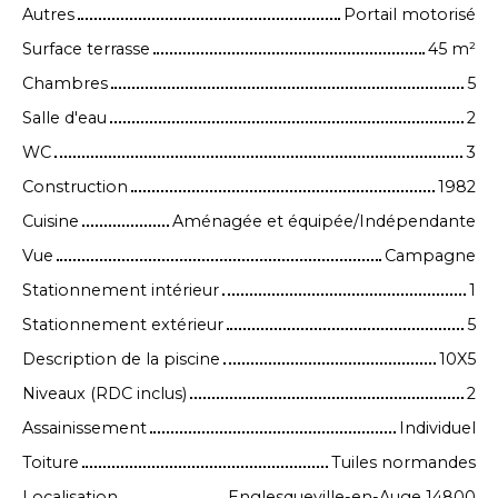
Autres
Portail motorisé
Surface terrasse
45
m²
Chambres
5
Salle d'eau
2
WC
3
Construction
1982
Cuisine
Aménagée et équipée/Indépendante
Vue
Campagne
Stationnement intérieur
1
Stationnement extérieur
5
Description de la piscine
10X5
Niveaux (RDC inclus)
2
Assainissement
Individuel
Toiture
Tuiles normandes
Localisation
Englesqueville-en-Auge 14800