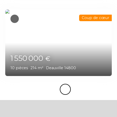
Coup de cœur
1 550 000
€
10
pièces
214
m²
Deauville 14800