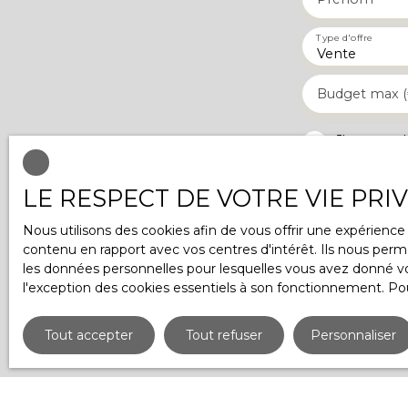
Type d'offre
Vente
Budget max (
J'accepte
ne souhait
pouvez vou
LE RESPECT DE VOTRE VIE PRI
téléphoniq
www.blocte
Nous utilisons des cookies afin de vous offrir une expérien
contenu en rapport avec vos centres d'intérêt. Ils nous perme
Société Wo
les données personnelles pour lesquelles vous avez donné vot
l'exception des cookies essentiels à son fonctionnement. Pou
Pour en sa
notre
poli
Tout accepter
Tout refuser
Personnaliser