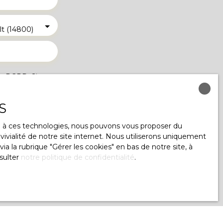
lt (14800)
u RGPD. Si vous
éphonique, vous
ge
S
le site Internet
ce à ces technologies, nous pouvons vous proposer du
ivialité de notre site internet. Nous utiliserons uniquement
 la rubrique ″Gérer les cookies″ en bas de notre site, à
sulter
notre politique de confidentialité
.
lez consulter