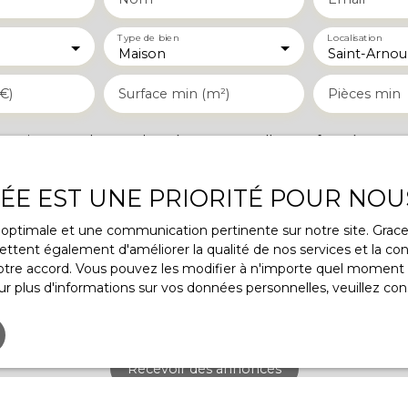
Type de bien
Localisation
Maison
Saint-Arnou
€)
Surface min (m²)
Pièces min
 le traitement de mes données personnelles conformément a
ez pas faire l'objet de prospection commerciale par voie tél
s inscrire gratuitement sur la liste d'opposition au démarcha
VÉE EST UNE PRIORITÉ POUR NOU
ue, prévu par l'article L223-1 du code de la consommation, sur 
l.gouv.fr ou par courrier adressé à :
ce optimale et une communication pertinente sur notre site. Gra
ttent également d'améliorer la qualité de nos services et la conv
rldline, Service Bloctel, CS 61311, 41013 BLOIS CEDEX.
re accord. Vous pouvez les modifier à n'importe quel moment via
r plus d'informations sur vos données personnelles, veuillez con
voir plus sur le traitement de vos données personnelles, veuil
tique de confidentialité
.
Recevoir des annonces