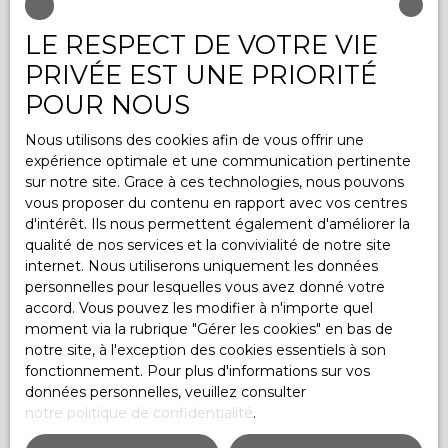
Pièces min
LE RESPECT DE VOTRE VIE
PRIVÉE EST UNE PRIORITÉ
J'accepte le traitement de mes données
POUR NOUS
personnelles conformément au RGPD. Si vous ne
souhaitez pas faire l'objet de prospection
Nous utilisons des cookies afin de vous offrir une
commerciale par voie téléphonique, vous pouvez
expérience optimale et une communication pertinente
vous inscrire gratuitement sur la liste d'opposition
sur notre site. Grace à ces technologies, nous pouvons
au démarchage téléphonique, prévu par l'article
vous proposer du contenu en rapport avec vos centres
L223-1 du code de la consommation, sur le site
d'intérêt. Ils nous permettent également d'améliorer la
Internet www.bloctel.gouv.fr ou par courrier
qualité de nos services et la convivialité de notre site
adressé à :
internet. Nous utiliserons uniquement les données
personnelles pour lesquelles vous avez donné votre
Société Worldline, Service Bloctel, CS 61311, 41013
accord. Vous pouvez les modifier à n'importe quel
BLOIS CEDEX.
moment via la rubrique ″Gérer les cookies″ en bas de
notre site, à l'exception des cookies essentiels à son
Pour en savoir plus sur le traitement de vos
fonctionnement. Pour plus d'informations sur vos
données personnelles, veuillez consulter notre
données personnelles, veuillez consulter
politique de confidentialité
.
notre politique de confidentialité
.