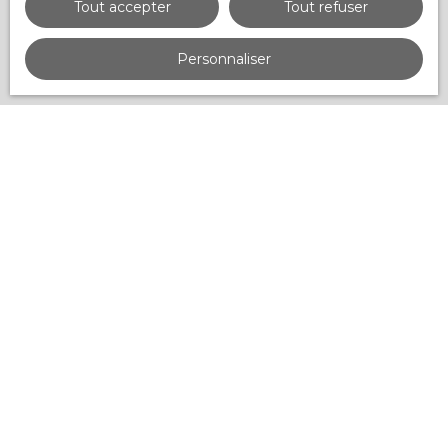
Tout accepter
Tout refuser
Recevoir des annonces
Personnaliser
JE RECHERCHE UN BIEN
Vente appartement Benerville-sur-Mer (14910)
Vente appartement Deauville (14800)
Vente maison Tourgéville (14800)
Vente maison Houlgate (14510)
Vente maison Deauville (14800)
Vente maison Englesqueville-en-Auge (14800)